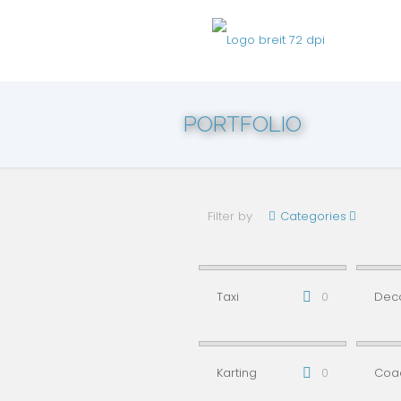
PORTFOLIO
Filter by
Categories
Taxi
0
Dec
Karting
0
Coa