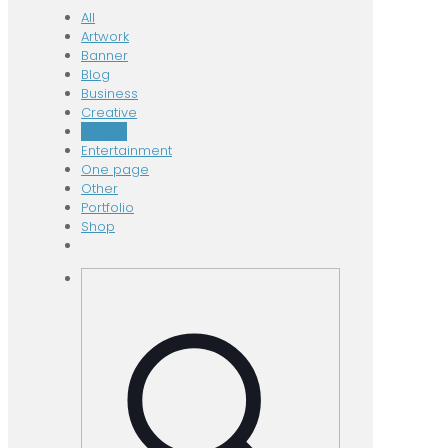
All
Artwork
Banner
Blog
Business
Creative
Design
Entertainment
One page
Other
Portfolio
Shop