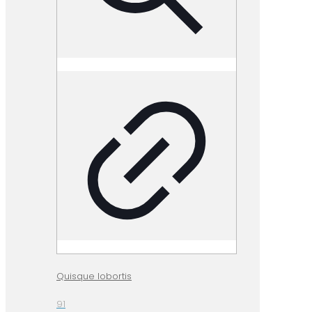
Quisque lobortis
91