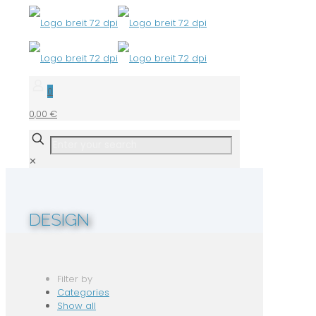
0
0,00 €
✕
DESIGN
Filter by
Categories
Show all