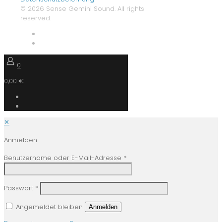
© 2026 Sense Gemini Sound. All rights
reserved.
0
0,00 €
✕
Anmelden
Benutzername oder E-Mail-Adresse
*
Passwort
*
Angemeldet bleiben
Anmelden