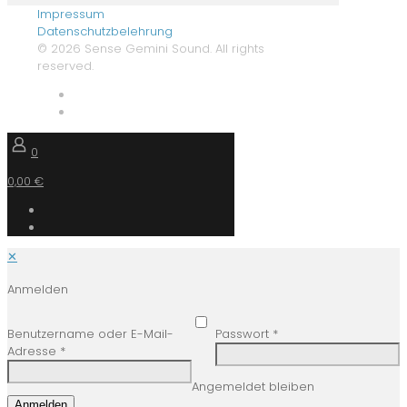
Impressum
Datenschutzbelehrung
© 2026 Sense Gemini Sound. All rights
reserved.
0
0,00 €
✕
Anmelden
Benutzername oder E-Mail-
Passwort
*
Adresse
*
Angemeldet bleiben
Anmelden